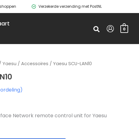
g shoppen
Verzekerde verzending met PostNL
art
Zoeken
0
/
Yaesu
/
Accessoires
/ Yaesu SCU-LAN10
N10
ordeling)
face Network remote control unit for Yaesu