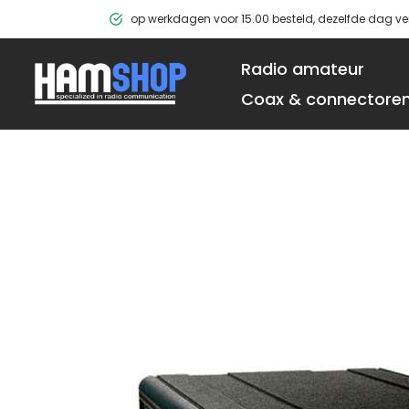
Ga
op werkdagen voor 15.00 besteld, dezelfde dag v
naar
de
Radio amateur
inhoud
Coax & connectore