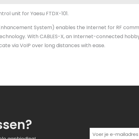
rol unit for Yaesu FTDX-101.
Enhancement System) enables the Internet for RF commun
technology. With CABLES-X, an Internet-connected hobbyi
ate via VoIP over long distances with ease.
ssen?
(Vereist)
Voer
ele aanbieding!