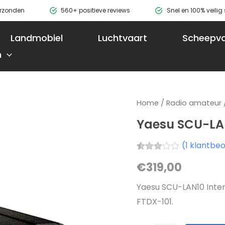
erzonden
560+ positieve reviews
Snel en 100% veili
Landmobiel
Luchtvaart
Scheepva
n
Yaesu
Home
/
Radio amateur
SCU-
Yaesu SCU-LA
LAN10
(
1
klantbeo
aantal
Gewaardeerd
1
€
319,00
3.00
op 5
gebaseerd
Yaesu SCU-LAN10 Inter
op
klantbeoordeling
FTDX-101.