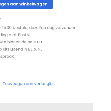
egen aan winkelwagen
p
15:00 besteld, dezelfde dag verzonden
ding met PostNL
jven binnen de hele EU
 uitsluitend in BE & NL
fspraak
Toevoegen aan verlanglijst