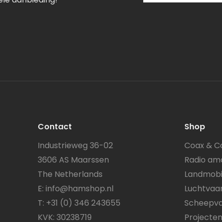
je
e-
mailadres
in
Contact
Shop
Industrieweg 36-02
Coax & C
3606 AS Maarssen
Radio am
The Netherlands
Landmobi
E:
info@hamshop.nl
Luchtvaa
T:
+31 (0) 346 243655
Scheepva
KVK: 30238719
Projecte