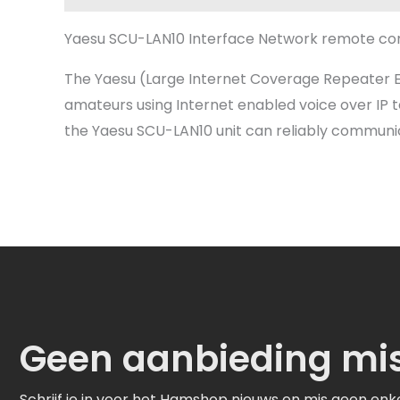
Yaesu SCU-LAN10 Interface Network remote cont
The Yaesu (Large Internet Coverage Repeater 
amateurs using Internet enabled voice over IP 
the Yaesu SCU-LAN10 unit can reliably communic
Geen aanbieding mi
Schrijf je in voor het Hamshop nieuws en mis geen enk