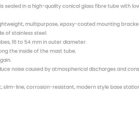
sealed in a high-quality conical glass fibre tube with lo
lightweight, multipurpose, epoxy-coated mounting bracke
of stainless steel.
bes, 16 to 54 mm in outer diameter.
ong the inside of the mast tube.
gain.
educe noise caused by atmospherical discharges and con
t, slim-line, corrosion-resistant, modern style base stat