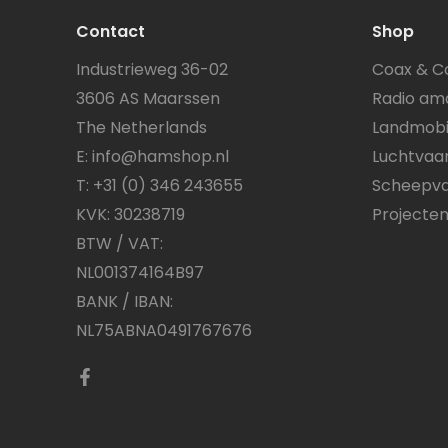
Contact
Shop
Industrieweg 36-02
Coax & C
3606 AS Maarssen
Radio am
The Netherlands
Landmobi
E:
info@hamshop.nl
Luchtvaa
T:
+31 (0) 346 243655
Scheepva
KVK: 30238719
Projecte
BTW / VAT:
NL001374164B97
BANK / IBAN:
NL75ABNA0491767676