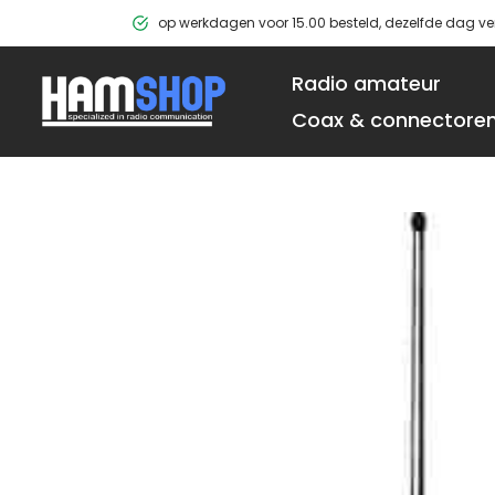
Ga
op werkdagen voor 15.00 besteld, dezelfde dag v
naar
de
Radio amateur
inhoud
Coax & connectore