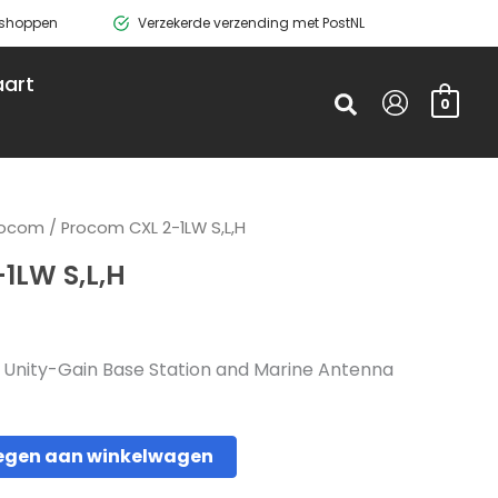
g shoppen
Verzekerde verzending met PostNL
art
Zoeken
0
rocom
/ Procom CXL 2-1LW S,L,H
1LW S,L,H
, Unity-Gain Base Station and Marine Antenna
egen aan winkelwagen