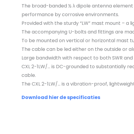
The broad-banded ½ λ dipole antenna element is 
performance by corrosive environments.
Provided with the sturdy “LW” mast mount – a 
The accompanying U-bolts and fittings are made 
To be mounted on vertical or horizontal mast tu
The cable can be led either on the outside or al
Large bandwidth with respect to both SWR and 
CXL 2-1LW/… is DC-grounded to substantially r
cable.
The CXL 2-1LW/… is a vibration-proof, lightweigh
Download hier de specificaties