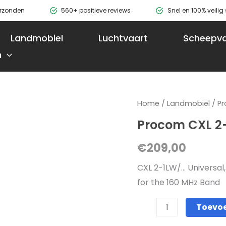
erzonden
560+ positieve reviews
Snel en 100% veili
Landmobiel
Luchtvaart
Scheepva
n
Procom
Home
/
Landmobiel
/
P
CXL
Procom CXL 2-
2-
€
209,00
1LW
S,L,H
CXL 2-1LW/… Universal
aantal
for the 160 MHz Band
Toevo