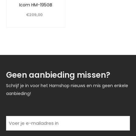
Icom HM-195GB
€
209,00
Geen aanbieding missen?
Schrijf je in voor het Hamshop nieuws en mis geen enkele
aanbieding!
(Vereist)
Voer
je