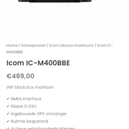
Home
/
Scheepvaart
/
Icom inbouw marifoons
/ Icom IC-
M400BBE
Icom IC-M400BBE
€
469,00
VHF black box marifoon
✔ NMEA interface
✔ Klasse D DSC
✔ Ingebouwde GPS ontvanger
✔ Ruimte besparend
✔ Actieve geluidsonderdrukkingen