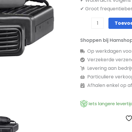
✔ Waterdicht volgens
✔ Groot frequentieber
Toevo
Shoppen bij Hamsho
Op werkdagen voor 
Verzekerde verzen
Levering aan bedri
Particuliere verkoop
Afhalen enkel op a
Iets langere levertij