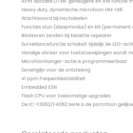
Acht autodial DTMF geheugens en ANI functie 
Heavy duty, dynamische microfoon HM-148
Wachtwoord bij inschakelen
Functies stun (slaapmodus) en kill (permanent 
Blokkeren zenden bij bezette repeater
Surveillancefunctie schakelt tijdelijk de LED-ac
Handige sticker voor toetstoewijzingen wordt 
Microfoonhanger-actie is programmeerbaar
Sensinglijn voor de ontsteking
±1 ppm frequentiestabiliteit
Embedded ESN
Flash CPU voor toekomstige upgrades
De IC-F3062/F4062 serie is de portofoon gelijk