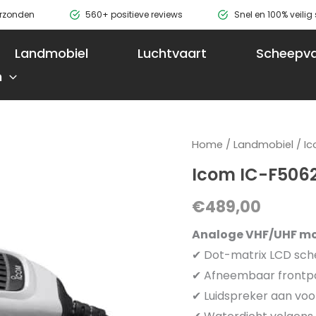
erzonden
560+ positieve reviews
Snel en 100% veili
Landmobiel
Luchtvaart
Scheepva
n
Icom
Home
/
Landmobiel
/
I
IC-
Icom IC-F506
F5062
€
489,00
aantal
Analoge VHF/UHF mo
✔ Dot-matrix LCD sc
✔ Afneembaar frontp
✔ Luidspreker aan voor