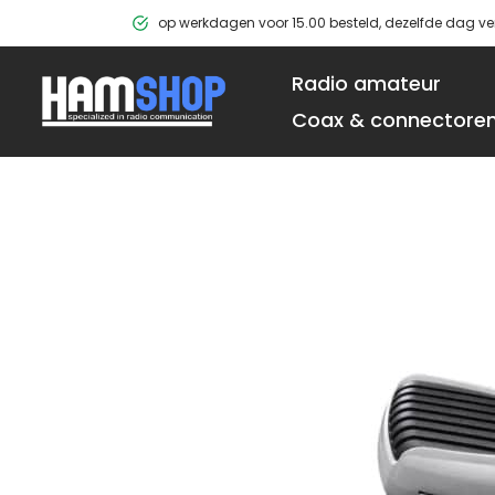
Ga
op werkdagen voor 15.00 besteld, dezelfde dag v
naar
de
Radio amateur
inhoud
Coax & connectore