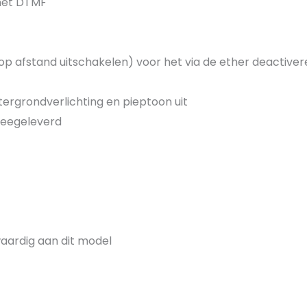
met DTMF
op afstand uitschakelen) voor het via de ether deactive
htergrondverlichting en pieptoon uit
meegeleverd
waardig aan dit model