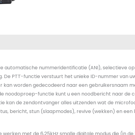
Beoordelingen (0)
Geleverd met
automatische nummeridentificatie (ANI), selectieve op
g. De PTT-functie verstuurt het unieke ID-nummer van 
r kan worden gedecodeerd naar een gebruikersnaam met 
de noodoproep-functie kunt u een noodbericht naar de c
atie kan de zendontvanger alles uitzenden wat de microfo
tus, bericht, stun (slaapmodes), revive (wekken) en een
e werken met de 6,25kHz smalle digitale modus die (in de