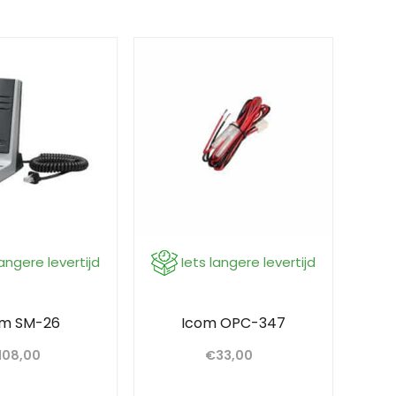
langere levertijd
Iets langere levertijd
om SM-26
Icom OPC-347
108,00
€
33,00