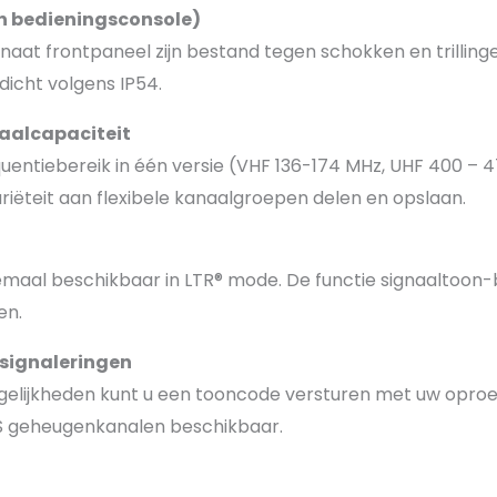
en bedieningsconsole)
at frontpaneel zijn bestand tegen schokken en trillingen
rdicht volgens IP54.
naalcapaciteit
uentiebereik in één versie (VHF 136-174 MHz, UHF 400 – 
riëteit aan flexibele kanaalgroepen delen en opslaan.
llemaal beschikbaar in LTR® mode. De functie signaaltoon
en.
signaleringen
gelijkheden kunt u een tooncode versturen met uw opro
S geheugenkanalen beschikbaar.