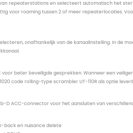
n repeaterstations en selecteert automatisch het sterks
tig voor roaming tussen 2 of meer repeaterlocaties. Voor 
electeren, onafhankelijk van de kanaalinstelling. In de mod
kkanaal.
oor beter beveiligde gesprekken. Wanneer een veiliger sy
020 code rolling-type scrambler UT-110R als optie lever
ub-D ACC-connector voor het aansluiten van verschillen
lk-back en nuisance delete