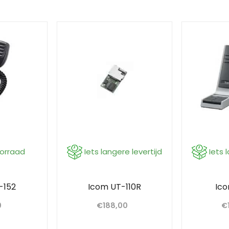
oorraad
Iets langere levertijd
Iets 
-152
Icom UT-110R
Ic
0
€
188,00
€