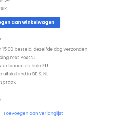
 IP54
eik
egen aan winkelwagen
p
15:00 besteld, dezelfde dag verzonden
ding met PostNL
jven binnen de hele EU
 uitsluitend in BE & NL
fspraak
d
Toevoegen aan verlanglijst