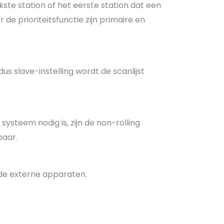
te station of het eerste station dat een
de prioriteitsfunctie zijn primaire en
us slave-instelling wordt de scanlijst
steem nodig is, zijn de non-rolling
baar.
de externe apparaten.