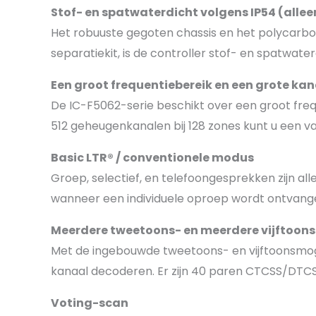
Stof- en spatwaterdicht volgens IP54 (alle
Het robuuste gegoten chassis en het polycarbona
separatiekit, is de controller stof- en spatwate
Een groot frequentiebereik en een grote ka
De IC-F5062-serie beschikt over een groot freq
512 geheugenkanalen bij 128 zones kunt u een va
Basic LTR® / conventionele modus
Groep, selectief, en telefoongesprekken zijn a
wanneer een individuele oproep wordt ontvang
Meerdere tweetoons- en meerdere vijftoons
Met de ingebouwde tweetoons- en vijftoonsmo
kanaal decoderen. Er zijn 40 paren CTCSS/DTC
Voting-scan