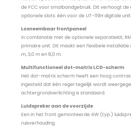
de FCC voor smalbandgebruik. Dit verhoogt de e
optionele slots: één voor de UT-119H digitale un
Losneembaar frontpaneel
In combinatie met de optionele separatiekit, 
primaire unit. Dit maakt een flexibele installati
m, 3,0 m en 8,0 m.
Multifunctioneel dot-matrix LCD-scherm
Het dot-matrix scherm heeft een hoog contrast,
ingesteld dat één regel tegelijk wordt weergegev
achtergrondverlichting is standaard.
Luidspreker aan de voorzijde
Een in het front gemonteerde 4W (typ.) luidspr
ruisverhouding.