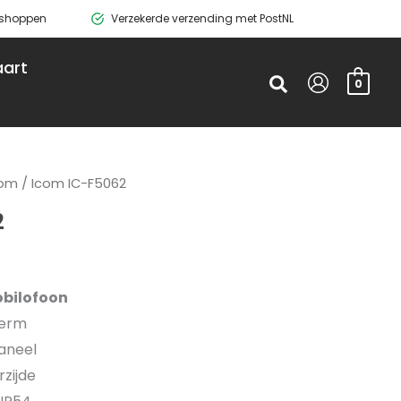
g shoppen
Verzekerde verzending met PostNL
art
Zoeken
0
com
/ Icom IC-F5062
2
bilofoon
herm
aneel
zijde