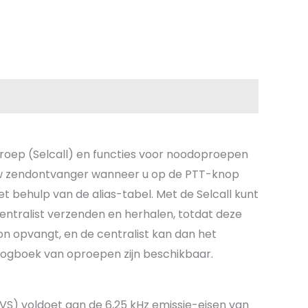
roep (Selcall) en functies voor noodoproepen
uw zendontvanger wanneer u op de PTT-knop
behulp van de alias-tabel. Met de Selcall kunt
entralist verzenden en herhalen, totdat deze
on opvangt, en de centralist kan dan het
 logboek van oproepen zijn beschikbaar.
 VS) voldoet aan de 6,25 kHz emissie-eisen van