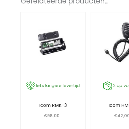
Gerelateerde producten…
Iets langere levertijd
2 op v
Icom RMK-3
Icom HM
€
98,00
€
42,0