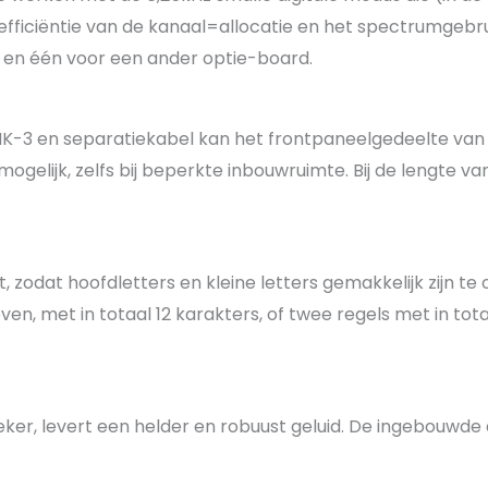
fficiëntie van de kanaal=allocatie en het spectrumgebru
it en één voor een ander optie-board.
RMK-3 en separatiekabel kan het frontpaneelgedeelte v
e mogelijk, zelfs bij beperkte inbouwruimte. Bij de lengte 
 zodat hoofdletters en kleine letters gemakkelijk zijn 
en, met in totaal 12 karakters, of twee regels met in tot
eker, levert een helder en robuust geluid. De ingebouwd