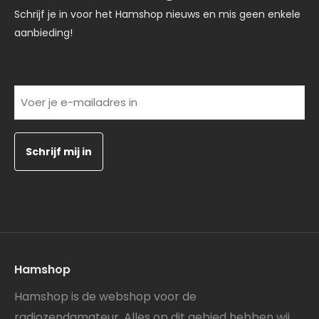
Schrijf je in voor het Hamshop nieuws en mis geen enkele
aanbieding!
(Vereist)
Voer
je
e-
mailadres
in
Hamshop
Hamshop is de webshop voor de
radiozendamateur. Alles op dit gebied hebben wij