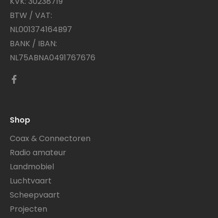
KVK: 30238719
BTW / VAT:
NL001374164B97
BANK / IBAN:
NL75ABNA0491767676
Shop
Coax & Connectoren
Radio amateur
Landmobiel
Luchtvaart
Scheepvaart
Projecten