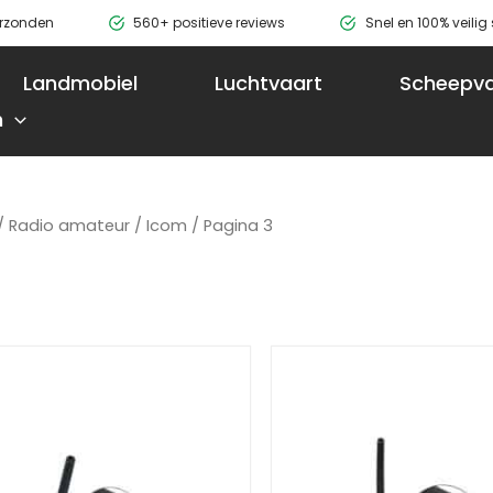
erzonden
560+ positieve reviews
Snel en 100% veili
Landmobiel
Luchtvaart
Scheepva
n
/
Radio amateur
/
Icom
/ Pagina 3