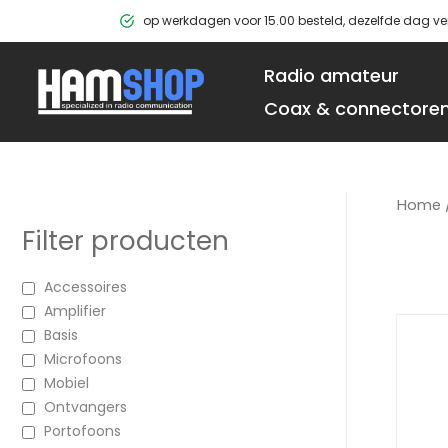
Ga
op werkdagen voor 15.00 besteld, dezelfde dag v
naar
de
Radio amateur
inhoud
Coax & connectore
Home
Filter producten
Accessoires
Amplifier
Basis
Microfoons
Mobiel
Ontvangers
Portofoons