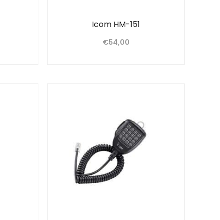
Icom HM-151
€
54,00