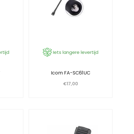
rtijd
Iets langere levertijd
V
Icom FA-SC61UC
€
17,00