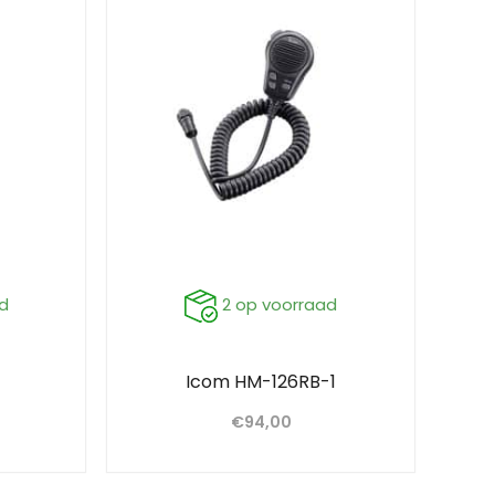
d
2 op voorraad
Icom HM-126RB-1
€
94,00